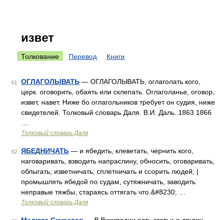
извет
Толкование
Перевод
Книги
ОГЛАГОЛЫВАТЬ
— ОГЛАГОЛЫВАТЬ, оглаголать кого,
61
церк. оговорить, обаять или склепать. Оглаголанье, оговор,
извет, навет. Ниже бо оглагольников требует он судия, ниже
свидетелей. Толковый словарь Даля. В.И. Даль. 1863 1866
…
Толковый словарь Даля
ЯБЕДНИЧАТЬ
— и ябедить, клеветать, чернить кого,
62
наговаривать, взводить напраслину, обносить, оговаривать,
облыгать; изветничать; сплетничать и ссорить людей; |
промышлять ябедой по судам, сутяжничать, заводить
неправые тяжбы, стараясь оттягать что.&#8230; …
Толковый словарь Даля