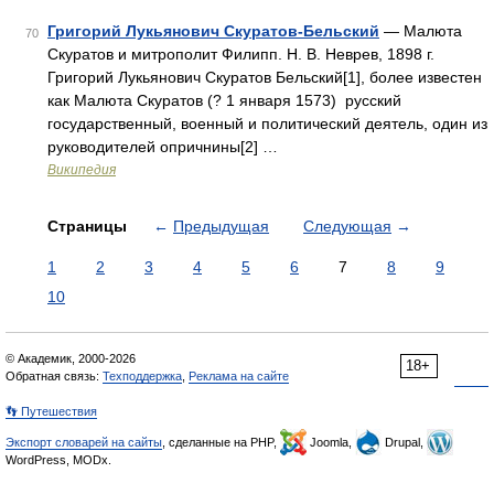
Григорий Лукьянович Скуратов-Бельский
— Малюта
70
Скуратов и митрополит Филипп. Н. В. Неврев, 1898 г.
Григорий Лукьянович Скуратов Бельский[1], более известен
как Малюта Скуратов (? 1 января 1573) русский
государственный, военный и политический деятель, один из
руководителей опричнины[2] …
Википедия
Страницы
←
Предыдущая
Следующая
→
1
2
3
4
5
6
7
8
9
10
© Академик, 2000-2026
18+
Обратная связь:
Техподдержка
,
Реклама на сайте
👣 Путешествия
Экспорт словарей на сайты
, сделанные на PHP,
Joomla,
Drupal,
WordPress, MODx.