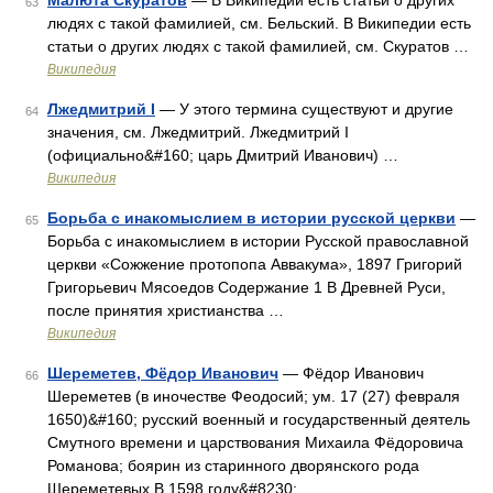
Малюта Скуратов
— В Википедии есть статьи о других
63
людях с такой фамилией, см. Бельский. В Википедии есть
статьи о других людях с такой фамилией, см. Скуратов …
Википедия
Лжедмитрий I
— У этого термина существуют и другие
64
значения, см. Лжедмитрий. Лжедмитрий I
(официально&#160; царь Дмитрий Иванович) …
Википедия
Борьба с инакомыслием в истории русской церкви
—
65
Борьба с инакомыслием в истории Русской православной
церкви «Сожжение протопопа Аввакума», 1897 Григорий
Григорьевич Мясоедов Содержание 1 В Древней Руси,
после принятия христианства …
Википедия
Шереметев, Фёдор Иванович
— Фёдор Иванович
66
Шереметев (в иночестве Феодосий; ум. 17 (27) февраля
1650)&#160; русский военный и государственный деятель
Смутного времени и царствования Михаила Фёдоровича
Романова; боярин из старинного дворянского рода
Шереметевых В 1598 году&#8230; …